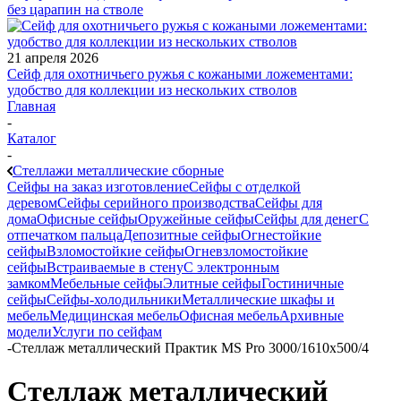
без царапин на стволе
21 апреля 2026
Сейф для охотничьего ружья с кожаными ложементами:
удобство для коллекции из нескольких стволов
Главная
-
Каталог
-
Стеллажи металлические сборные
Сейфы на заказ изготовление
Сейфы с отделкой
деревом
Сейфы серийного производства
Сейфы для
дома
Офисные сейфы
Оружейные сейфы
Сейфы для денег
С
отпечатком пальца
Депозитные сейфы
Огнестойкие
сейфы
Взломостойкие сейфы
Огневзломостойкие
сейфы
Встраиваемые в стену
С электронным
замком
Мебельные сейфы
Элитные сейфы
Гостиничные
сейфы
Сейфы-холодильники
Металлические шкафы и
мебель
Медицинская мебель
Офисная мебель
Архивные
модели
Услуги по сейфам
-
Стеллаж металлический Практик MS Pro 3000/1610x500/4
Стеллаж металлический