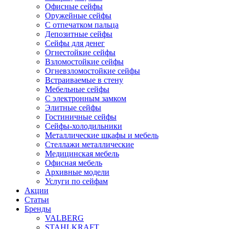
Офисные сейфы
Оружейные сейфы
С отпечатком пальца
Депозитные сейфы
Сейфы для денег
Огнестойкие сейфы
Взломостойкие сейфы
Огневзломостойкие сейфы
Встраиваемые в стену
Мебельные сейфы
С электронным замком
Элитные сейфы
Гостиничные сейфы
Сейфы-холодильники
Металлические шкафы и мебель
Стеллажи металлические
Медицинская мебель
Офисная мебель
Архивные модели
Услуги по сейфам
Акции
Статьи
Бренды
VALBERG
STAHLKRAFT