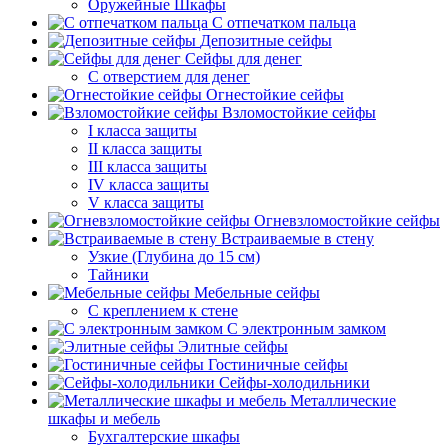
Оружейные Шкафы
С отпечатком пальца
Депозитные сейфы
Сейфы для денег
С отверстием для денег
Огнестойкие сейфы
Взломостойкие сейфы
I класса защиты
II класса защиты
III класса защиты
IV класса защиты
V класса защиты
Огневзломостойкие сейфы
Встраиваемые в стену
Узкие (Глубина до 15 см)
Тайники
Мебельные сейфы
С креплением к стене
С электронным замком
Элитные сейфы
Гостиничные сейфы
Сейфы-холодильники
Металлические
шкафы и мебель
Бухгалтерские шкафы