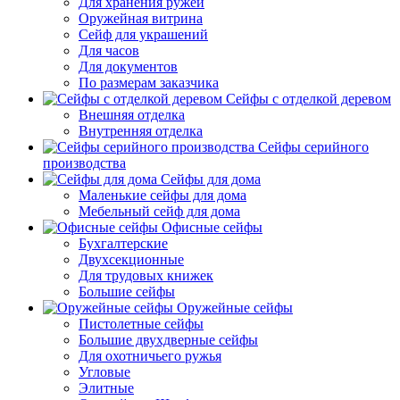
Для хранения ружей
Оружейная витрина
Сейф для украшений
Для часов
Для документов
По размерам заказчика
Сейфы с отделкой деревом
Внешняя отделка
Внутренняя отделка
Сейфы серийного
производства
Сейфы для дома
Маленькие сейфы для дома
Мебельный сейф для дома
Офисные сейфы
Бухгалтерские
Двухсекционные
Для трудовых книжек
Большие сейфы
Оружейные сейфы
Пистолетные сейфы
Большие двухдверные сейфы
Для охотничьего ружья
Угловые
Элитные