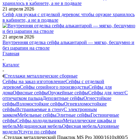
21 апреля 2026
Сейф для ружья с отделкой деревом: чтобы оружие хранилось
в кабинете, а не в подвале
21 апреля 2026
Внутренняя отделка сейфа алькантарой — мягко, бесшумно и
без царапин на стволе
Главная
-
Каталог
-
Стеллажи металлические сборные
Сейфы на заказ изготовление
Сейфы с отделкой
деревом
Сейфы серийного производства
Сейфы для
дома
Офисные сейфы
Оружейные сейфы
Сейфы для денег
С
отпечатком пальца
Депозитные сейфы
Огнестойкие
сейфы
Взломостойкие сейфы
Огневзломостойкие
сейфы
Встраиваемые в стену
С электронным
замком
Мебельные сейфы
Элитные сейфы
Гостиничные
сейфы
Сейфы-холодильники
Металлические шкафы и
мебель
Медицинская мебель
Офисная мебель
Архивные
модели
Услуги по сейфам
-
Стеллаж металлический Практик MS Pro 3000/1610x800/5