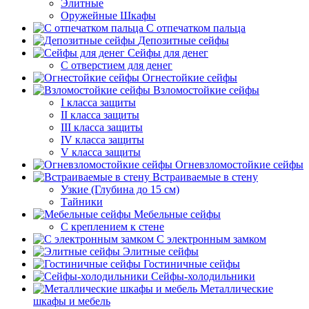
Элитные
Оружейные Шкафы
С отпечатком пальца
Депозитные сейфы
Сейфы для денег
С отверстием для денег
Огнестойкие сейфы
Взломостойкие сейфы
I класса защиты
II класса защиты
III класса защиты
IV класса защиты
V класса защиты
Огневзломостойкие сейфы
Встраиваемые в стену
Узкие (Глубина до 15 см)
Тайники
Мебельные сейфы
С креплением к стене
С электронным замком
Элитные сейфы
Гостиничные сейфы
Сейфы-холодильники
Металлические
шкафы и мебель