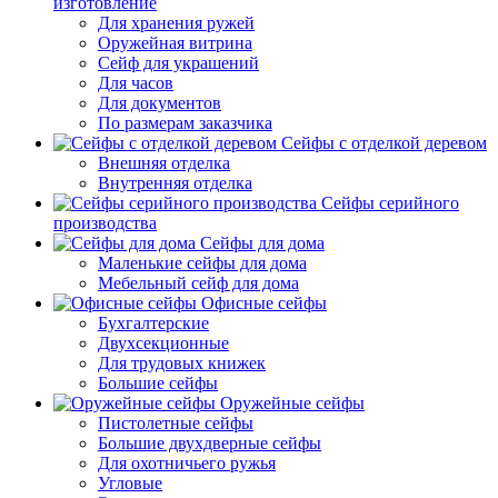
изготовление
Для хранения ружей
Оружейная витрина
Сейф для украшений
Для часов
Для документов
По размерам заказчика
Сейфы с отделкой деревом
Внешняя отделка
Внутренняя отделка
Сейфы серийного
производства
Сейфы для дома
Маленькие сейфы для дома
Мебельный сейф для дома
Офисные сейфы
Бухгалтерские
Двухсекционные
Для трудовых книжек
Большие сейфы
Оружейные сейфы
Пистолетные сейфы
Большие двухдверные сейфы
Для охотничьего ружья
Угловые