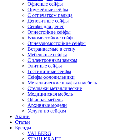
Офисные сейфы
Оружейные сейфы
С отпечатком пальца
Депозитные сейфы
Сейфы для денег
Огнестойкие сейфы
Взломостойкие сейфы
Огневзломостойкие сейфы
Встраиваемые в стену
Мебельные сейфы
С электронным замком
Элитные сейфы
Гостиничные сейфы
Сейфы-холодильники
Металлические шкафы и мебель
Стеллажи металлические
Медицинская мебель
Офисная мебель
Архивные модели
Услуги по сейфам
Акции
Статьи
Бренды
VALBERG
STAHLKRAFT