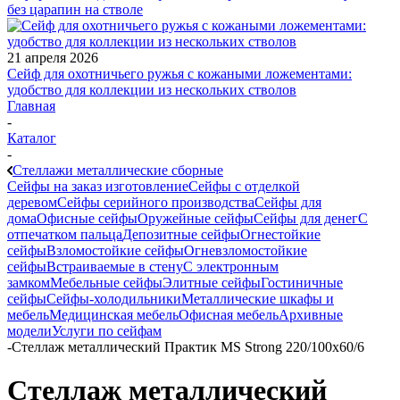
без царапин на стволе
21 апреля 2026
Сейф для охотничьего ружья с кожаными ложементами:
удобство для коллекции из нескольких стволов
Главная
-
Каталог
-
Стеллажи металлические сборные
Сейфы на заказ изготовление
Сейфы с отделкой
деревом
Сейфы серийного производства
Сейфы для
дома
Офисные сейфы
Оружейные сейфы
Сейфы для денег
С
отпечатком пальца
Депозитные сейфы
Огнестойкие
сейфы
Взломостойкие сейфы
Огневзломостойкие
сейфы
Встраиваемые в стену
С электронным
замком
Мебельные сейфы
Элитные сейфы
Гостиничные
сейфы
Сейфы-холодильники
Металлические шкафы и
мебель
Медицинская мебель
Офисная мебель
Архивные
модели
Услуги по сейфам
-
Стеллаж металлический Практик MS Strong 220/100x60/6
Стеллаж металлический