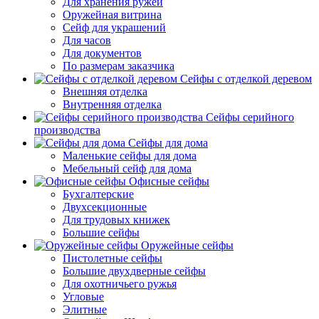
Для хранения ружей
Оружейная витрина
Сейф для украшений
Для часов
Для документов
По размерам заказчика
Сейфы с отделкой деревом
Внешняя отделка
Внутренняя отделка
Сейфы серийного
производства
Сейфы для дома
Маленькие сейфы для дома
Мебельный сейф для дома
Офисные сейфы
Бухгалтерские
Двухсекционные
Для трудовых книжек
Большие сейфы
Оружейные сейфы
Пистолетные сейфы
Большие двухдверные сейфы
Для охотничьего ружья
Угловые
Элитные