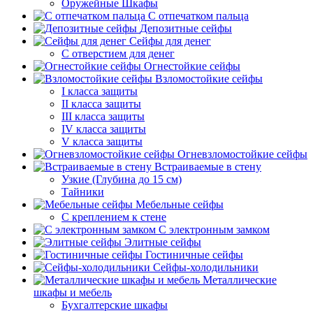
Оружейные Шкафы
С отпечатком пальца
Депозитные сейфы
Сейфы для денег
С отверстием для денег
Огнестойкие сейфы
Взломостойкие сейфы
I класса защиты
II класса защиты
III класса защиты
IV класса защиты
V класса защиты
Огневзломостойкие сейфы
Встраиваемые в стену
Узкие (Глубина до 15 см)
Тайники
Мебельные сейфы
С креплением к стене
С электронным замком
Элитные сейфы
Гостиничные сейфы
Сейфы-холодильники
Металлические
шкафы и мебель
Бухгалтерские шкафы