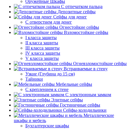
Оружейные Шкафы
С отпечатком пальца
Депозитные сейфы
Сейфы для денег
С отверстием для денег
Огнестойкие сейфы
Взломостойкие сейфы
I класса защиты
II класса защиты
III класса защиты
IV класса защиты
V класса защиты
Огневзломостойкие сейфы
Встраиваемые в стену
Узкие (Глубина до 15 см)
Тайники
Мебельные сейфы
С креплением к стене
С электронным замком
Элитные сейфы
Гостиничные сейфы
Сейфы-холодильники
Металлические
шкафы и мебель
Бухгалтерские шкафы