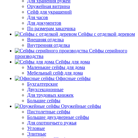
Для хранения ружей
Оружейная витрина
Сейф для украшений
Для часов
Для документов
По размерам заказчика
Сейфы с отделкой деревом
Внешняя отделка
Внутренняя отделка
Сейфы серийного
производства
Сейфы для дома
Маленькие сейфы для дома
Мебельный сейф для дома
Офисные сейфы
Бухгалтерские
Двухсекционные
Для трудовых книжек
Большие сейфы
Оружейные сейфы
Пистолетные сейфы
Большие двухдверные сейфы
Для охотничьего ружья
Угловые
Элитные