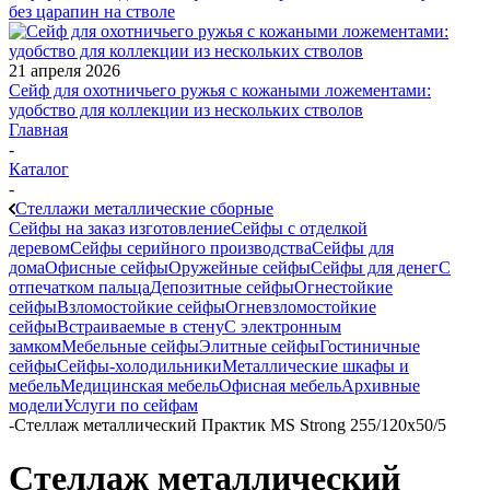
без царапин на стволе
21 апреля 2026
Сейф для охотничьего ружья с кожаными ложементами:
удобство для коллекции из нескольких стволов
Главная
-
Каталог
-
Стеллажи металлические сборные
Сейфы на заказ изготовление
Сейфы с отделкой
деревом
Сейфы серийного производства
Сейфы для
дома
Офисные сейфы
Оружейные сейфы
Сейфы для денег
С
отпечатком пальца
Депозитные сейфы
Огнестойкие
сейфы
Взломостойкие сейфы
Огневзломостойкие
сейфы
Встраиваемые в стену
С электронным
замком
Мебельные сейфы
Элитные сейфы
Гостиничные
сейфы
Сейфы-холодильники
Металлические шкафы и
мебель
Медицинская мебель
Офисная мебель
Архивные
модели
Услуги по сейфам
-
Стеллаж металлический Практик MS Strong 255/120x50/5
Стеллаж металлический