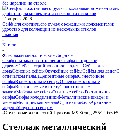
без царапин на стволе
21 апреля 2026
Сейф для охотничьего ружья с кожаными ложементами:
удобство для коллекции из нескольких стволов
Главная
-
Каталог
-
Стеллажи металлические сборные
Сейфы на заказ изготовление
Сейфы с отделкой
деревом
Сейфы серийного производства
Сейфы для
дома
Офисные сейфы
Оружейные сейфы
Сейфы для денег
С
отпечатком пальца
Депозитные сейфы
Огнестойкие
сейфы
Взломостойкие сейфы
Огневзломостойкие
сейфы
Встраиваемые в стену
С электронным
замком
Мебельные сейфы
Элитные сейфы
Гостиничные
сейфы
Сейфы-холодильники
Металлические шкафы и
мебель
Медицинская мебель
Офисная мебель
Архивные
модели
Услуги по сейфам
-
Стеллаж металлический Практик MS Strong 255/120x60/5
Стеллаж металлический