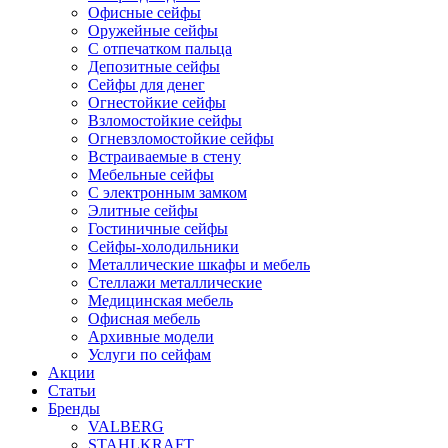
Офисные сейфы
Оружейные сейфы
С отпечатком пальца
Депозитные сейфы
Сейфы для денег
Огнестойкие сейфы
Взломостойкие сейфы
Огневзломостойкие сейфы
Встраиваемые в стену
Мебельные сейфы
С электронным замком
Элитные сейфы
Гостиничные сейфы
Сейфы-холодильники
Металлические шкафы и мебель
Стеллажи металлические
Медицинская мебель
Офисная мебель
Архивные модели
Услуги по сейфам
Акции
Статьи
Бренды
VALBERG
STAHLKRAFT