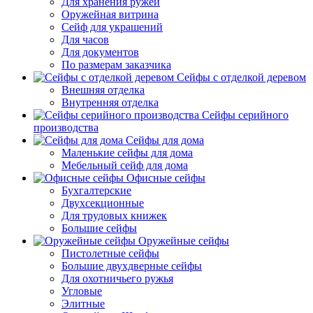
Для хранения ружей
Оружейная витрина
Сейф для украшений
Для часов
Для документов
По размерам заказчика
Сейфы с отделкой деревом
Внешняя отделка
Внутренняя отделка
Сейфы серийного
производства
Сейфы для дома
Маленькие сейфы для дома
Мебельный сейф для дома
Офисные сейфы
Бухгалтерские
Двухсекционные
Для трудовых книжек
Большие сейфы
Оружейные сейфы
Пистолетные сейфы
Большие двухдверные сейфы
Для охотничьего ружья
Угловые
Элитные