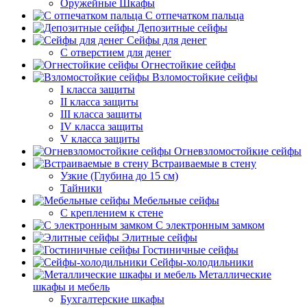
Оружейные Шкафы
С отпечатком пальца
Депозитные сейфы
Сейфы для денег
С отверстием для денег
Огнестойкие сейфы
Взломостойкие сейфы
I класса защиты
II класса защиты
III класса защиты
IV класса защиты
V класса защиты
Огневзломостойкие сейфы
Встраиваемые в стену
Узкие (Глубина до 15 см)
Тайники
Мебельные сейфы
С креплением к стене
С электронным замком
Элитные сейфы
Гостиничные сейфы
Сейфы-холодильники
Металлические
шкафы и мебель
Бухгалтерские шкафы