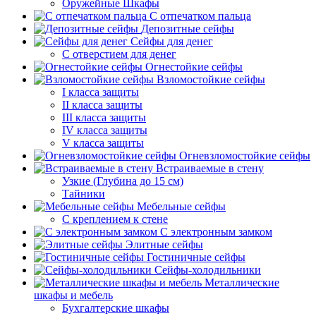
Оружейные Шкафы
С отпечатком пальца
Депозитные сейфы
Сейфы для денег
С отверстием для денег
Огнестойкие сейфы
Взломостойкие сейфы
I класса защиты
II класса защиты
III класса защиты
IV класса защиты
V класса защиты
Огневзломостойкие сейфы
Встраиваемые в стену
Узкие (Глубина до 15 см)
Тайники
Мебельные сейфы
С креплением к стене
С электронным замком
Элитные сейфы
Гостиничные сейфы
Сейфы-холодильники
Металлические
шкафы и мебель
Бухгалтерские шкафы