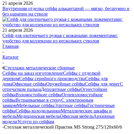
21 апреля 2026
Внутренняя отделка сейфа алькантарой — мягко, бесшумно и
без царапин на стволе
21 апреля 2026
Сейф для охотничьего ружья с кожаными ложементами:
удобство для коллекции из нескольких стволов
Главная
-
Каталог
-
Стеллажи металлические сборные
Сейфы на заказ изготовление
Сейфы с отделкой
деревом
Сейфы серийного производства
Сейфы для
дома
Офисные сейфы
Оружейные сейфы
Сейфы для денег
С
отпечатком пальца
Депозитные сейфы
Огнестойкие
сейфы
Взломостойкие сейфы
Огневзломостойкие
сейфы
Встраиваемые в стену
С электронным
замком
Мебельные сейфы
Элитные сейфы
Гостиничные
сейфы
Сейфы-холодильники
Металлические шкафы и
мебель
Медицинская мебель
Офисная мебель
Архивные
модели
Услуги по сейфам
-
Стеллаж металлический Практик MS Strong 275/120x60/6