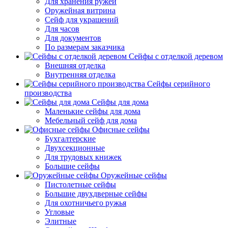
Для хранения ружей
Оружейная витрина
Сейф для украшений
Для часов
Для документов
По размерам заказчика
Сейфы с отделкой деревом
Внешняя отделка
Внутренняя отделка
Сейфы серийного
производства
Сейфы для дома
Маленькие сейфы для дома
Мебельный сейф для дома
Офисные сейфы
Бухгалтерские
Двухсекционные
Для трудовых книжек
Большие сейфы
Оружейные сейфы
Пистолетные сейфы
Большие двухдверные сейфы
Для охотничьего ружья
Угловые
Элитные