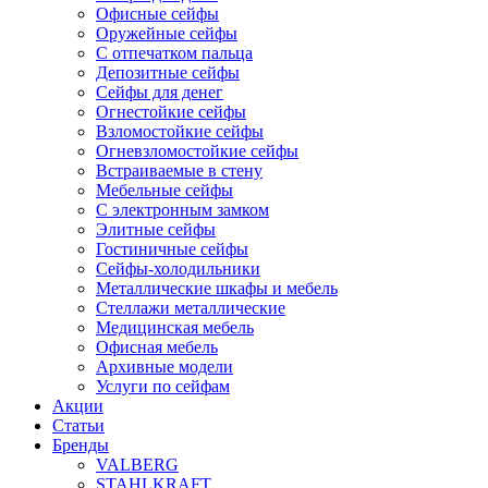
Офисные сейфы
Оружейные сейфы
С отпечатком пальца
Депозитные сейфы
Сейфы для денег
Огнестойкие сейфы
Взломостойкие сейфы
Огневзломостойкие сейфы
Встраиваемые в стену
Мебельные сейфы
С электронным замком
Элитные сейфы
Гостиничные сейфы
Сейфы-холодильники
Металлические шкафы и мебель
Стеллажи металлические
Медицинская мебель
Офисная мебель
Архивные модели
Услуги по сейфам
Акции
Статьи
Бренды
VALBERG
STAHLKRAFT