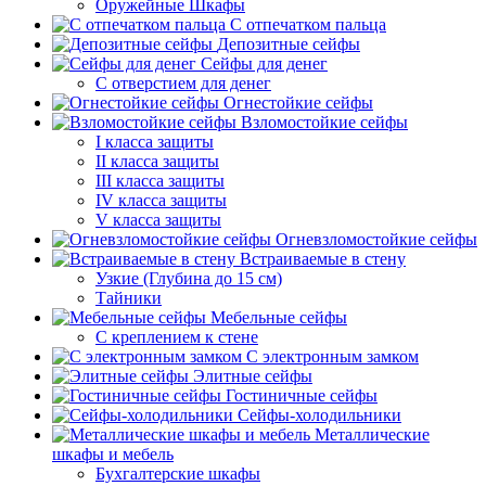
Оружейные Шкафы
С отпечатком пальца
Депозитные сейфы
Сейфы для денег
С отверстием для денег
Огнестойкие сейфы
Взломостойкие сейфы
I класса защиты
II класса защиты
III класса защиты
IV класса защиты
V класса защиты
Огневзломостойкие сейфы
Встраиваемые в стену
Узкие (Глубина до 15 см)
Тайники
Мебельные сейфы
С креплением к стене
С электронным замком
Элитные сейфы
Гостиничные сейфы
Сейфы-холодильники
Металлические
шкафы и мебель
Бухгалтерские шкафы