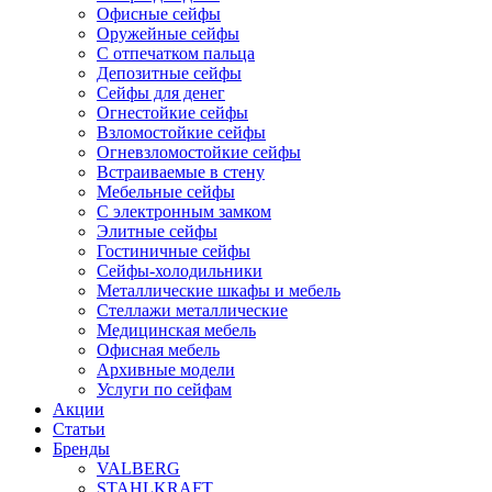
Офисные сейфы
Оружейные сейфы
С отпечатком пальца
Депозитные сейфы
Сейфы для денег
Огнестойкие сейфы
Взломостойкие сейфы
Огневзломостойкие сейфы
Встраиваемые в стену
Мебельные сейфы
С электронным замком
Элитные сейфы
Гостиничные сейфы
Сейфы-холодильники
Металлические шкафы и мебель
Стеллажи металлические
Медицинская мебель
Офисная мебель
Архивные модели
Услуги по сейфам
Акции
Статьи
Бренды
VALBERG
STAHLKRAFT