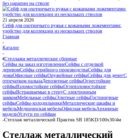
без царапин на стволе
21 апреля 2026
Сейф для охотничьего ружья с кожаными ложементами:
удобство для коллекции из нескольких стволов
Главная
-
Каталог
-
Стеллажи металлические сборные
Сейфы на заказ изготовление
Сейфы с отделкой
деревом
Сейфы серийного производства
Сейфы для
дома
Офисные сейфы
Оружейные сейфы
Сейфы для денег
С
отпечатком пальца
Депозитные сейфы
Огнестойкие
сейфы
Взломостойкие сейфы
Огневзломостойкие
сейфы
Встраиваемые в стену
С электронным
замком
Мебельные сейфы
Элитные сейфы
Гостиничные
сейфы
Сейфы-холодильники
Металлические шкафы и
мебель
Медицинская мебель
Офисная мебель
Архивные
модели
Услуги по сейфам
-
Стеллаж металлический Практик SB 185KD/100x30/4м
Стеллаж металлический