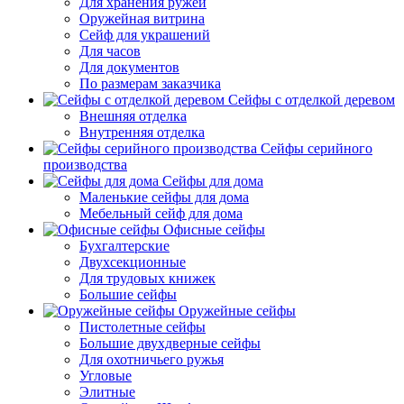
Для хранения ружей
Оружейная витрина
Сейф для украшений
Для часов
Для документов
По размерам заказчика
Сейфы с отделкой деревом
Внешняя отделка
Внутренняя отделка
Сейфы серийного
производства
Сейфы для дома
Маленькие сейфы для дома
Мебельный сейф для дома
Офисные сейфы
Бухгалтерские
Двухсекционные
Для трудовых книжек
Большие сейфы
Оружейные сейфы
Пистолетные сейфы
Большие двухдверные сейфы
Для охотничьего ружья
Угловые
Элитные