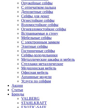
Оружейные сейфы
С отпечатком пальца
Депозитные сейфы
Сейфы для денег
Огнестойкие сейфы
Взломостойкие сейфы
Огневзломостойкие сейфы
Встраиваемые в стену
Мебельные сейфы
С электронным замком
Элитные сейфы
Гостиничные сейфы
Сейфы-холодильники
Металлические шкафы и мебель
Стеллажи металлические
Медицинская мебель
Офисная мебель
Архивные модели
Услуги по сейфам
Акции
Статьи
Бренды
VALBERG
STAHLKRAFT
EXOTIC-SAFE