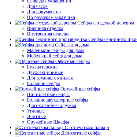
Сейф для украшений
Для часов
Для документов
По размерам заказчика
Сейфы с отделкой деревом
Внешняя отделка
Внутренняя отделка
Сейфы серийного прои
Сейфы для дома
Маленькие сейфы для дома
Мебельный сейф для дома
Офисные сейфы
Бухгалтерские
Двухсекционные
Для трудовых книжек
Большие сейфы
Оружейные сейфы
Пистолетные сейфы
Большие двухдверные сейфы
Для охотничьего ружья
Угловые
Элитные
Оружейные Шкафы
С отпечатком пальца
Депозитные сейфы