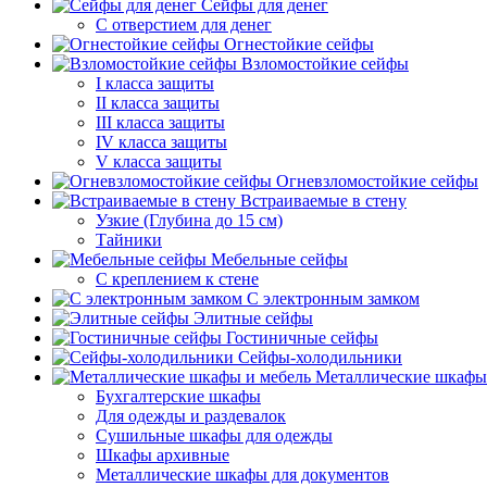
Сейфы для денег
С отверстием для денег
Огнестойкие сейфы
Взломостойкие сейфы
I класса защиты
II класса защиты
III класса защиты
IV класса защиты
V класса защиты
Огневзломостойкие сейфы
Встраиваемые в стену
Узкие (Глубина до 15 см)
Тайники
Мебельные сейфы
С креплением к стене
С электронным замком
Элитные сейфы
Гостиничные сейфы
Сейфы-холодильники
Металлические шкафы
Бухгалтерские шкафы
Для одежды и раздевалок
Сушильные шкафы для одежды
Шкафы архивные
Металлические шкафы для документов