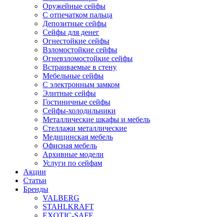
Оружейные сейфы
С отпечатком пальца
Депозитные сейфы
Сейфы для денег
Огнестойкие сейфы
Взломостойкие сейфы
Огневзломостойкие сейфы
Встраиваемые в стену
Мебельные сейфы
С электронным замком
Элитные сейфы
Гостиничные сейфы
Сейфы-холодильники
Металлические шкафы и мебель
Стеллажи металлические
Медицинская мебель
Офисная мебель
Архивные модели
Услуги по сейфам
Акции
Статьи
Бренды
VALBERG
STAHLKRAFT
EXOTIC-SAFE