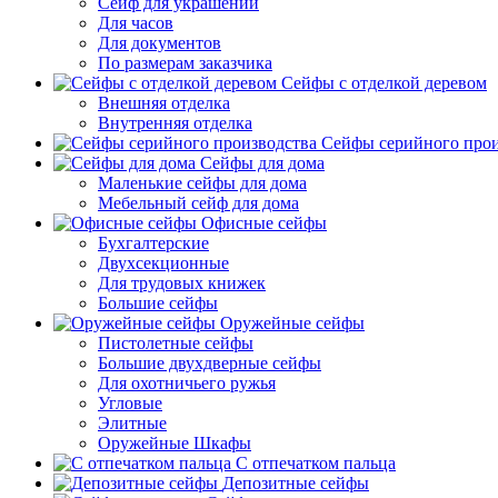
Сейф для украшений
Для часов
Для документов
По размерам заказчика
Сейфы с отделкой деревом
Внешняя отделка
Внутренняя отделка
Сейфы серийного прои
Сейфы для дома
Маленькие сейфы для дома
Мебельный сейф для дома
Офисные сейфы
Бухгалтерские
Двухсекционные
Для трудовых книжек
Большие сейфы
Оружейные сейфы
Пистолетные сейфы
Большие двухдверные сейфы
Для охотничьего ружья
Угловые
Элитные
Оружейные Шкафы
С отпечатком пальца
Депозитные сейфы