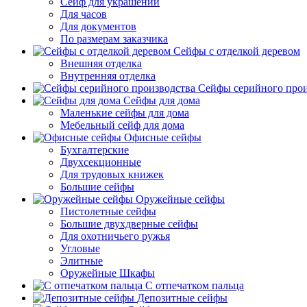
Сейф для украшений
Для часов
Для документов
По размерам заказчика
Сейфы с отделкой деревом
Внешняя отделка
Внутренняя отделка
Сейфы серийного прои
Сейфы для дома
Маленькие сейфы для дома
Мебельный сейф для дома
Офисные сейфы
Бухгалтерские
Двухсекционные
Для трудовых книжек
Большие сейфы
Оружейные сейфы
Пистолетные сейфы
Большие двухдверные сейфы
Для охотничьего ружья
Угловые
Элитные
Оружейные Шкафы
С отпечатком пальца
Депозитные сейфы