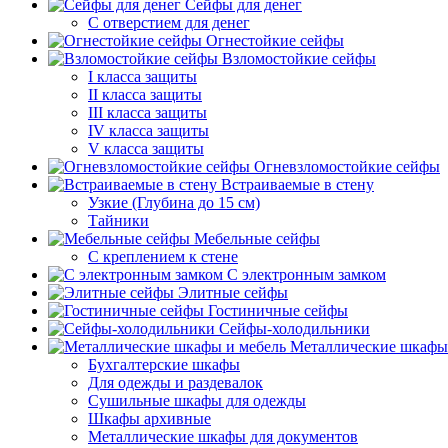
Сейфы для денег
С отверстием для денег
Огнестойкие сейфы
Взломостойкие сейфы
I класса защиты
II класса защиты
III класса защиты
IV класса защиты
V класса защиты
Огневзломостойкие сейфы
Встраиваемые в стену
Узкие (Глубина до 15 см)
Тайники
Мебельные сейфы
С креплением к стене
С электронным замком
Элитные сейфы
Гостиничные сейфы
Сейфы-холодильники
Металлические шкафы
Бухгалтерские шкафы
Для одежды и раздевалок
Сушильные шкафы для одежды
Шкафы архивные
Металлические шкафы для документов