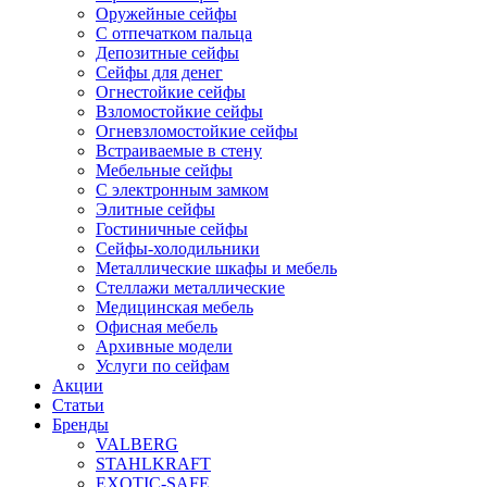
Оружейные сейфы
С отпечатком пальца
Депозитные сейфы
Сейфы для денег
Огнестойкие сейфы
Взломостойкие сейфы
Огневзломостойкие сейфы
Встраиваемые в стену
Мебельные сейфы
С электронным замком
Элитные сейфы
Гостиничные сейфы
Сейфы-холодильники
Металлические шкафы и мебель
Стеллажи металлические
Медицинская мебель
Офисная мебель
Архивные модели
Услуги по сейфам
Акции
Статьи
Бренды
VALBERG
STAHLKRAFT
EXOTIC-SAFE