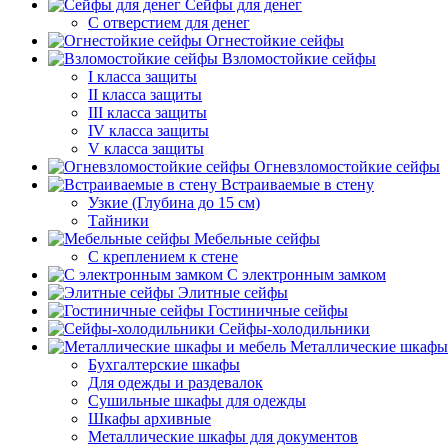
Сейфы для денег
С отверстием для денег
Огнестойкие сейфы
Взломостойкие сейфы
I класса защиты
II класса защиты
III класса защиты
IV класса защиты
V класса защиты
Огневзломостойкие сейфы
Встраиваемые в стену
Узкие (Глубина до 15 см)
Тайники
Мебельные сейфы
С креплением к стене
С электронным замком
Элитные сейфы
Гостиничные сейфы
Сейфы-холодильники
Металлические шкафы
Бухгалтерские шкафы
Для одежды и раздевалок
Сушильные шкафы для одежды
Шкафы архивные
Металлические шкафы для документов