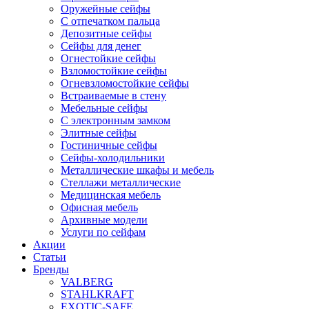
Оружейные сейфы
С отпечатком пальца
Депозитные сейфы
Сейфы для денег
Огнестойкие сейфы
Взломостойкие сейфы
Огневзломостойкие сейфы
Встраиваемые в стену
Мебельные сейфы
С электронным замком
Элитные сейфы
Гостиничные сейфы
Сейфы-холодильники
Металлические шкафы и мебель
Стеллажи металлические
Медицинская мебель
Офисная мебель
Архивные модели
Услуги по сейфам
Акции
Статьи
Бренды
VALBERG
STAHLKRAFT
EXOTIC-SAFE