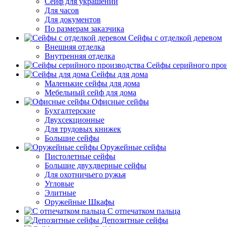
Сейф для украшений
Для часов
Для документов
По размерам заказчика
Сейфы с отделкой деревом
Внешняя отделка
Внутренняя отделка
Сейфы серийного прои
Сейфы для дома
Маленькие сейфы для дома
Мебельный сейф для дома
Офисные сейфы
Бухгалтерские
Двухсекционные
Для трудовых книжек
Большие сейфы
Оружейные сейфы
Пистолетные сейфы
Большие двухдверные сейфы
Для охотничьего ружья
Угловые
Элитные
Оружейные Шкафы
С отпечатком пальца
Депозитные сейфы